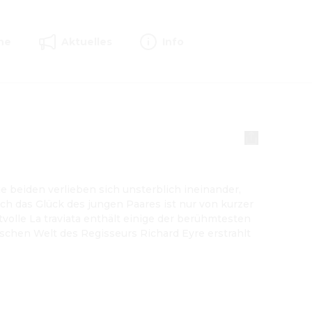
ne
Aktuelles
Info
e beiden verlieben sich unsterblich ineinander, 
och das Glück des jungen Paares ist nur von kurzer 
olle La traviata enthält einige der berühmtesten 
schen Welt des Regisseurs Richard Eyre erstrahlt 