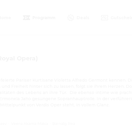
Home
Programm
Deals
Gutschei
Royal Opera)
efeierte Pariser Kurtisane Violetta Alfredo Germont kennen. Di
 und Freiheit hinter sich zu lassen, folgt sie ihrem Herzen. D
itäten des Lebens an ihre Tür.  Die ebenso intime wie prachtv
n Ermonela Jaho gesungene Sopranhauptrolle. In der verführeri
 Mittelpunkt von Verdis Oper steht, in vollem Glanz.
saev
·
Veena Akama-Makia
·
Barnaby Rea