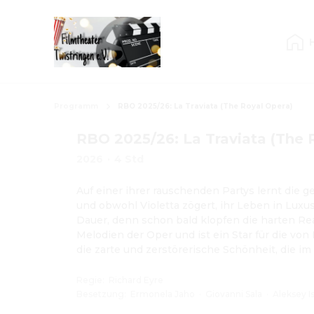
Programm
RBO 2025/26: La Traviata (The Royal Opera)
RBO 2025/26: La Traviata (The 
2026
·
4 Std
Auf einer ihrer rauschenden Partys lernt die g
und obwohl Violetta zögert, ihr Leben in Luxus
Dauer, denn schon bald klopfen die harten Real
Melodien der Oper und ist ein Star für die vo
die zarte und zerstörerische Schönheit, die im
Regie
:
Richard Eyre
Besetzung
:
Ermonela Jaho
·
Giovanni Sala
·
Aleksey I