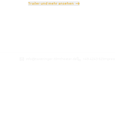
Trailer und mehr ansehen
info@twistringer-filmtheater.de
+49 4243 621
Impre